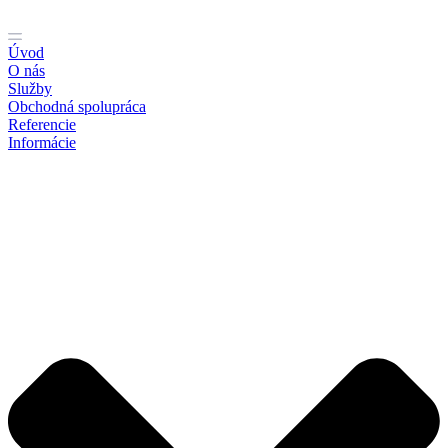
Preskočiť
na
obsah
Úvod
O nás
Služby
Obchodná spolupráca
Referencie
Informácie