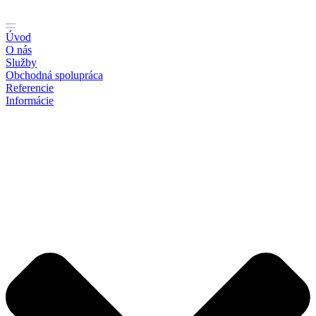
Preskočiť
na
obsah
Úvod
O nás
Služby
Obchodná spolupráca
Referencie
Informácie