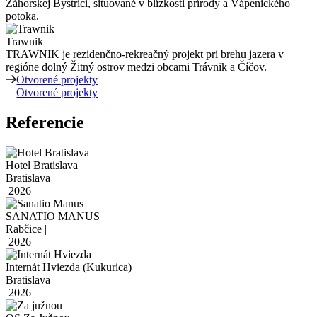
Záhorskej Bystrici, situované v blízkosti prírody a Vápenického
potoka.
Trawnik
TRAWNIK je rezidenčno-rekreačný projekt pri brehu jazera v
regióne dolný Žitný ostrov medzi obcami Trávnik a Číčov.
Otvorené projekty
Otvorené projekty
Referencie
Hotel Bratislava
Bratislava |
2026
SANATIO MANUS
Rabčice |
2026
Internát Hviezda (Kukurica)
Bratislava |
2026