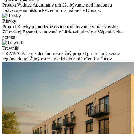
Projekt Vydrica Apartmány prináša bývanie pod hradom a
nadväzuje na historické centrum aj nábrežie Dunaja.
Rievky
Projekt Rievky je moderné rezidenčné bývanie v bratislavskej
Záhorskej Bystrici, situované v blízkosti prírody a Vápenického
potoka.
Trawnik
TRAWNIK je rezidenčno-rekreačný projekt pri brehu jazera v
regióne dolný Žitný ostrov medzi obcami Trávnik a Číčov.