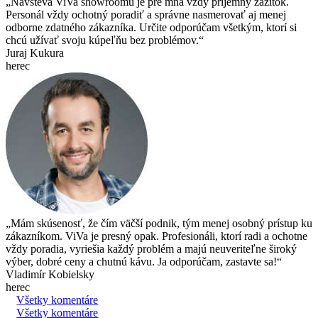
„Návšteva ViVa showroomu je pre mňa vždy príjemný zážitok.
Personál vždy ochotný poradiť a správne nasmerovať aj menej
odborne zdatného zákazníka. Určite odporúčam všetkým, ktorí si
chcú užívať svoju kúpeľňu bez problémov.“
Juraj Kukura
herec
„Mám skúsenosť, že čím väčší podnik, tým menej osobný prístup ku
zákazníkom. ViVa je presný opak. Profesionáli, ktorí radi a ochotne
vždy poradia, vyriešia každý problém a majú neuveriteľne široký
výber, dobré ceny a chutnú kávu. Ja odporúčam, zastavte sa!“
Vladimír Kobielsky
herec
Všetky komentáre
Všetky komentáre