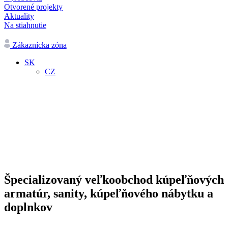
Otvorené projekty
Aktuality
Na stiahnutie
Zákaznícka zóna
SK
CZ
Špecializovaný veľkoobchod kúpeľňových
armatúr, sanity, kúpeľňového nábytku a
doplnkov