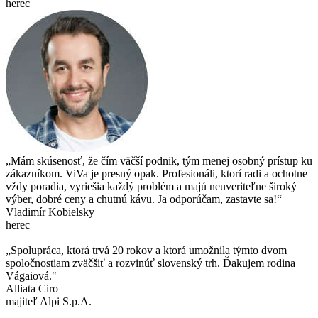
herec
„Mám skúsenosť, že čím väčší podnik, tým menej osobný prístup ku
zákazníkom. ViVa je presný opak. Profesionáli, ktorí radi a ochotne
vždy poradia, vyriešia každý problém a majú neuveriteľne široký
výber, dobré ceny a chutnú kávu. Ja odporúčam, zastavte sa!“
Vladimír Kobielsky
herec
„Spolupráca, ktorá trvá 20 rokov a ktorá umožnila týmto dvom
spoločnostiam zväčšiť a rozvinúť slovenský trh. Ďakujem rodina
Vágaiová."
Alliata Ciro
majiteľ Alpi S.p.A.