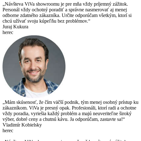
„Návšteva ViVa showroomu je pre mňa vždy príjemný zážitok.
Personál vždy ochotný poradiť a správne nasmerovať aj menej
odborne zdatného zákazníka. Určite odporúčam všetkým, ktorí si
chcú užívať svoju kúpeľňu bez problémov.“
Juraj Kukura
herec
„Mám skúsenosť, že čím väčší podnik, tým menej osobný prístup ku
zákazníkom. ViVa je presný opak. Profesionáli, ktorí radi a ochotne
vždy poradia, vyriešia každý problém a majú neuveriteľne široký
výber, dobré ceny a chutnú kávu. Ja odporúčam, zastavte sa!“
Vladimír Kobielsky
herec