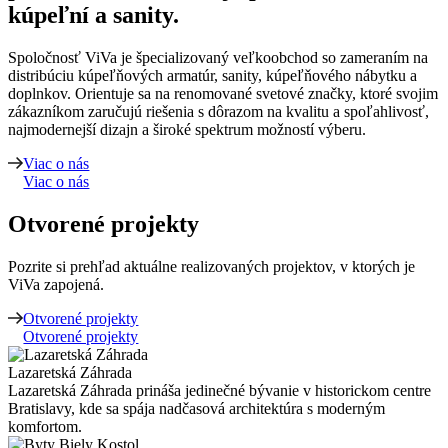
kúpeľní a sanity.
Spoločnosť ViVa je špecializovaný veľkoobchod so zameraním na
distribúciu kúpeľňových armatúr, sanity, kúpeľňového nábytku a
doplnkov. Orientuje sa na renomované svetové značky, ktoré svojim
zákazníkom zaručujú riešenia s dôrazom na kvalitu a spoľahlivosť,
najmodernejší dizajn a široké spektrum možností výberu.
Viac o nás
Viac o nás
Otvorené projekty
Pozrite si prehľad aktuálne realizovaných projektov, v ktorých je
ViVa zapojená.
Otvorené projekty
Otvorené projekty
Lazaretská Záhrada
Lazaretská Záhrada prináša jedinečné bývanie v historickom centre
Bratislavy, kde sa spája nadčasová architektúra s moderným
komfortom.