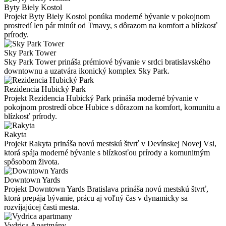
Byty Biely Kostol
Projekt Byty Biely Kostol ponúka moderné bývanie v pokojnom
prostredí len pár minút od Trnavy, s dôrazom na komfort a blízkosť
prírody.
Sky Park Tower
Sky Park Tower prináša prémiové bývanie v srdci bratislavského
downtownu a uzatvára ikonický komplex Sky Park.
Rezidencia Hubický Park
Projekt Rezidencia Hubický Park prináša moderné bývanie v
pokojnom prostredí obce Hubice s dôrazom na komfort, komunitu a
blízkosť prírody.
Rakyta
Projekt Rakyta prináša novú mestskú štvrť v Devínskej Novej Vsi,
ktorá spája moderné bývanie s blízkosťou prírody a komunitným
spôsobom života.
Downtown Yards
Projekt Downtown Yards Bratislava prináša novú mestskú štvrť,
ktorá prepája bývanie, prácu aj voľný čas v dynamicky sa
rozvíjajúcej časti mesta.
Vydrica Apartmány