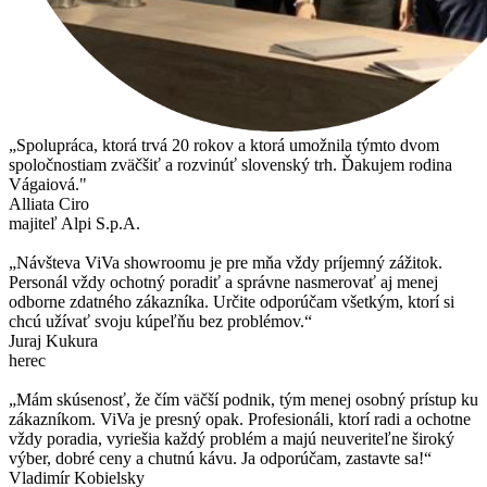
„Spolupráca, ktorá trvá 20 rokov a ktorá umožnila týmto dvom
spoločnostiam zväčšiť a rozvinúť slovenský trh. Ďakujem rodina
Vágaiová."
Alliata Ciro
majiteľ Alpi S.p.A.
„Návšteva ViVa showroomu je pre mňa vždy príjemný zážitok.
Personál vždy ochotný poradiť a správne nasmerovať aj menej
odborne zdatného zákazníka. Určite odporúčam všetkým, ktorí si
chcú užívať svoju kúpeľňu bez problémov.“
Juraj Kukura
herec
„Mám skúsenosť, že čím väčší podnik, tým menej osobný prístup ku
zákazníkom. ViVa je presný opak. Profesionáli, ktorí radi a ochotne
vždy poradia, vyriešia každý problém a majú neuveriteľne široký
výber, dobré ceny a chutnú kávu. Ja odporúčam, zastavte sa!“
Vladimír Kobielsky