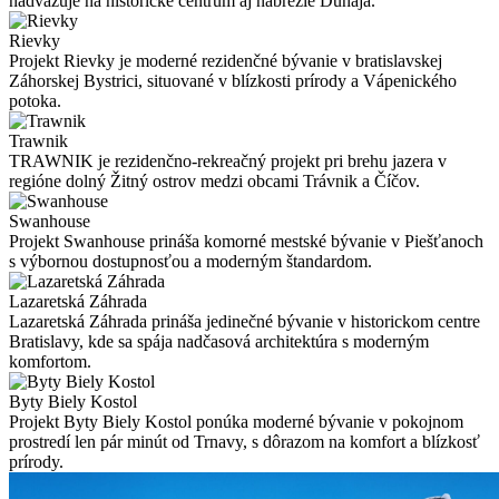
nadväzuje na historické centrum aj nábrežie Dunaja.
Rievky
Projekt Rievky je moderné rezidenčné bývanie v bratislavskej
Záhorskej Bystrici, situované v blízkosti prírody a Vápenického
potoka.
Trawnik
TRAWNIK je rezidenčno-rekreačný projekt pri brehu jazera v
regióne dolný Žitný ostrov medzi obcami Trávnik a Číčov.
Swanhouse
Projekt Swanhouse prináša komorné mestské bývanie v Piešťanoch
s výbornou dostupnosťou a moderným štandardom.
Lazaretská Záhrada
Lazaretská Záhrada prináša jedinečné bývanie v historickom centre
Bratislavy, kde sa spája nadčasová architektúra s moderným
komfortom.
Byty Biely Kostol
Projekt Byty Biely Kostol ponúka moderné bývanie v pokojnom
prostredí len pár minút od Trnavy, s dôrazom na komfort a blízkosť
prírody.