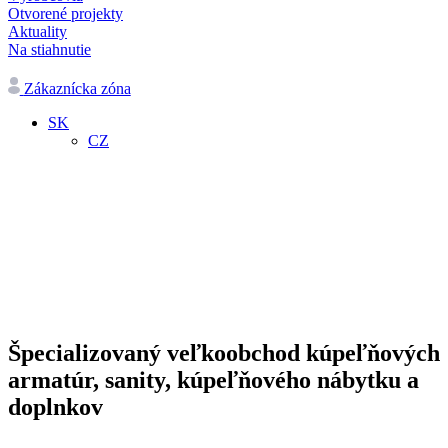
Otvorené projekty
Aktuality
Na stiahnutie
Zákaznícka zóna
SK
CZ
Špecializovaný veľkoobchod kúpeľňových
armatúr, sanity, kúpeľňového nábytku a
doplnkov