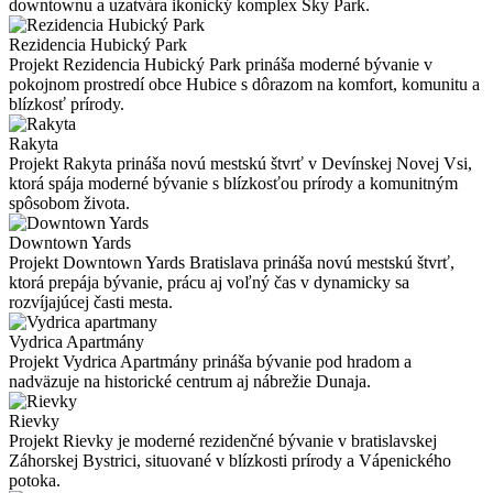
downtownu a uzatvára ikonický komplex Sky Park.
Rezidencia Hubický Park
Projekt Rezidencia Hubický Park prináša moderné bývanie v
pokojnom prostredí obce Hubice s dôrazom na komfort, komunitu a
blízkosť prírody.
Rakyta
Projekt Rakyta prináša novú mestskú štvrť v Devínskej Novej Vsi,
ktorá spája moderné bývanie s blízkosťou prírody a komunitným
spôsobom života.
Downtown Yards
Projekt Downtown Yards Bratislava prináša novú mestskú štvrť,
ktorá prepája bývanie, prácu aj voľný čas v dynamicky sa
rozvíjajúcej časti mesta.
Vydrica Apartmány
Projekt Vydrica Apartmány prináša bývanie pod hradom a
nadväzuje na historické centrum aj nábrežie Dunaja.
Rievky
Projekt Rievky je moderné rezidenčné bývanie v bratislavskej
Záhorskej Bystrici, situované v blízkosti prírody a Vápenického
potoka.