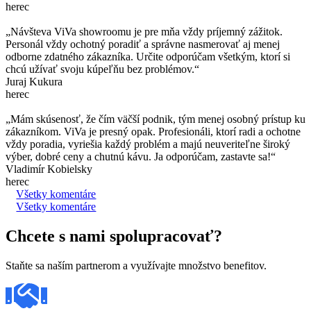
herec
„Návšteva ViVa showroomu je pre mňa vždy príjemný zážitok.
Personál vždy ochotný poradiť a správne nasmerovať aj menej
odborne zdatného zákazníka. Určite odporúčam všetkým, ktorí si
chcú užívať svoju kúpeľňu bez problémov.“
Juraj Kukura
herec
„Mám skúsenosť, že čím väčší podnik, tým menej osobný prístup ku
zákazníkom. ViVa je presný opak. Profesionáli, ktorí radi a ochotne
vždy poradia, vyriešia každý problém a majú neuveriteľne široký
výber, dobré ceny a chutnú kávu. Ja odporúčam, zastavte sa!“
Vladimír Kobielsky
herec
Všetky komentáre
Všetky komentáre
Chcete s nami spolupracovať?
Staňte sa naším partnerom a využívajte množstvo benefitov.