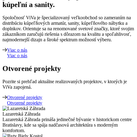
kúpeľní a sanity.
Spoločnosť ViVa je špecializovaný veľkoobchod so zameraním na
distribúciu kúpeľňových armatúr, sanity, kúpeľňového nábytku a
doplnkov. Orientuje sa na renomované svetové značky, ktoré svojim
zákazníkom zaručujú riešenia s dôrazom na kvalitu a spoľahlivosť,
najmodernejší dizajn a široké spektrum možností výberu.
Viac o nás
Viac o nás
Otvorené projekty
Pozrite si prehľad aktuálne realizovaných projektov, v ktorých je
ViVa zapojená.
Otvorené projekty
Otvorené projekty
Lazaretská Záhrada
Lazaretská Záhrada prináša jedinečné bývanie v historickom centre
Bratislavy, kde sa spája nadčasová architektúra s moderným
komfortom.