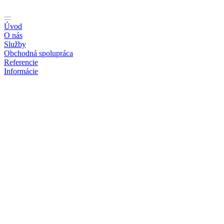
Preskočiť
na
obsah
Úvod
O nás
Služby
Obchodná spolupráca
Referencie
Informácie