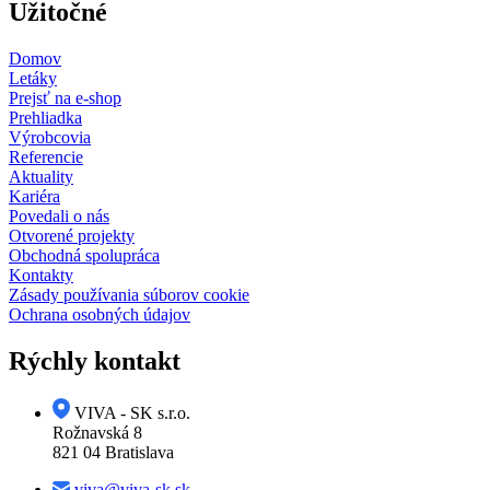
Užitočné
Domov
Letáky
Prejsť na e-shop
Prehliadka
Výrobcovia
Referencie
Aktuality
Kariéra
Povedali o nás
Otvorené projekty
Obchodná spolupráca
Kontakty
Zásady používania súborov cookie
Ochrana osobných údajov
Rýchly kontakt
VIVA - SK s.r.o.
Rožnavská 8
821 04 Bratislava
viva@viva-sk.sk