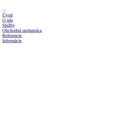
Preskočiť
na
obsah
Úvod
O nás
Služby
Obchodná spolupráca
Referencie
Informácie