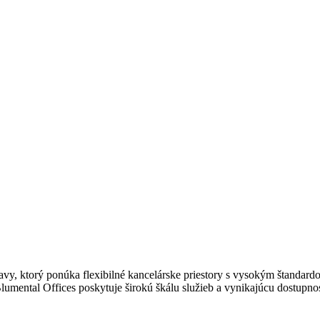
slavy, ktorý ponúka flexibilné kancelárske priestory s vysokým štanda
umental Offices poskytuje širokú škálu služieb a vynikajúcu dostupnos