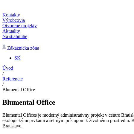
Kontakty
Výrobcovia
Otvorené projekty
Aktuality
Na stiahnutie
Zákaznícka zóna
SK
Úvod
/
Referencie
/
Blumental Office
Blumental Office
Blumental Offices je moderný administratívny projekt v centre Brati
ekologickými prvkami a šetrným prístupom k životnému prostrediu. Bl
Bratislave.