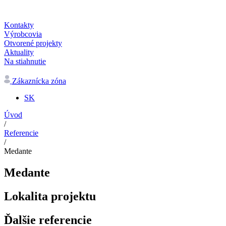
Kontakty
Výrobcovia
Otvorené projekty
Aktuality
Na stiahnutie
Zákaznícka zóna
SK
Úvod
/
Referencie
/
Medante
Medante
Lokalita projektu
Ďalšie referencie