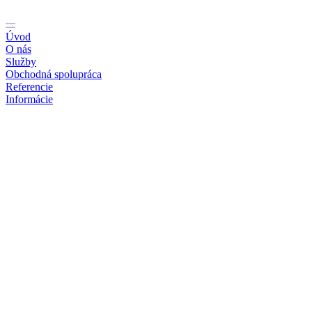
Preskočiť
na
obsah
Úvod
O nás
Služby
Obchodná spolupráca
Referencie
Informácie