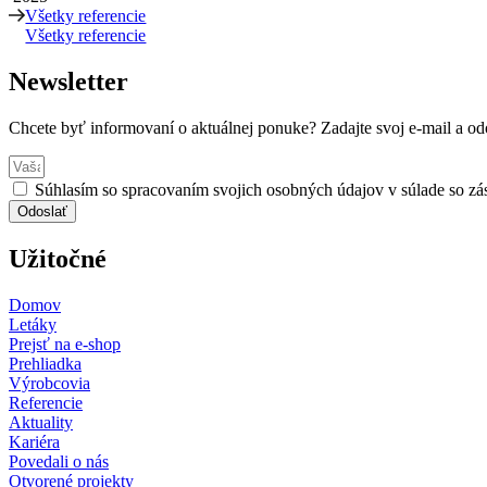
Všetky referencie
Všetky referencie
Newsletter
Chcete byť informovaní o aktuálnej ponuke? Zadajte svoj e-mail a odo
Súhlasím so spracovaním svojich osobných údajov v súlade so z
Odoslať
Užitočné
Domov
Letáky
Prejsť na e-shop
Prehliadka
Výrobcovia
Referencie
Aktuality
Kariéra
Povedali o nás
Otvorené projekty