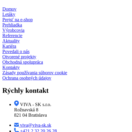
Domov
Letáky
Prejsť na e-shop
Prehliadka
Výrobcovia
Referencie
Aktuality
Kariéra
Povedali o nás
Otvorené projekty
Obchodná spolupráca
Kontakty
Zásady používania súborov cookie
Ochrana osobných údajov
Rýchly kontakt
VIVA - SK s.r.o.
Rožnavská 8
821 04 Bratislava
viva@viva-sk.sk
+421 2 32 20 26 28