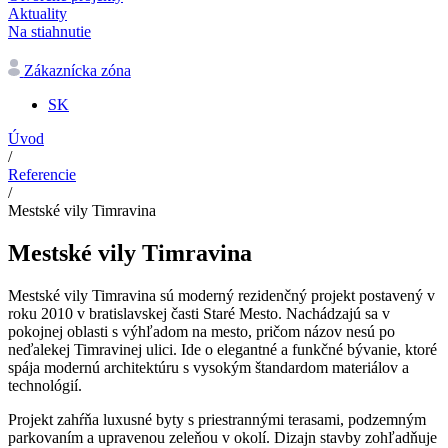
Aktuality
Na stiahnutie
Zákaznícka zóna
SK
Úvod
/
Referencie
/
Mestské vily Timravina
Mestské vily Timravina
Mestské vily Timravina sú moderný rezidenčný projekt postavený v
roku 2010 v bratislavskej časti Staré Mesto. Nachádzajú sa v
pokojnej oblasti s výhľadom na mesto, pričom názov nesú po
neďalekej Timravinej ulici. Ide o elegantné a funkčné bývanie, ktoré
spája modernú architektúru s vysokým štandardom materiálov a
technológií.
Projekt zahŕňa luxusné byty s priestrannými terasami, podzemným
parkovaním a upravenou zeleňou v okolí. Dizajn stavby zohľadňuje