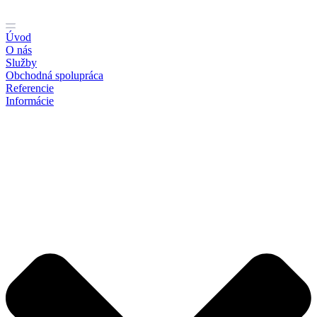
Preskočiť
na
obsah
Úvod
O nás
Služby
Obchodná spolupráca
Referencie
Informácie