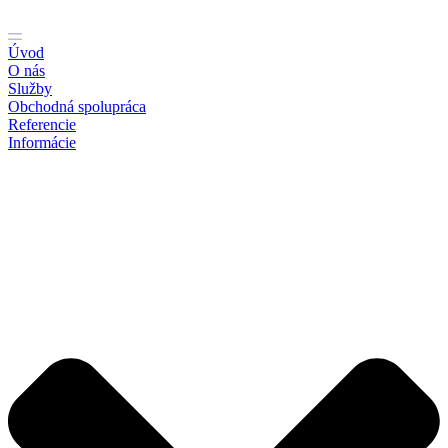
Preskočiť
na
obsah
Úvod
O nás
Služby
Obchodná spolupráca
Referencie
Informácie