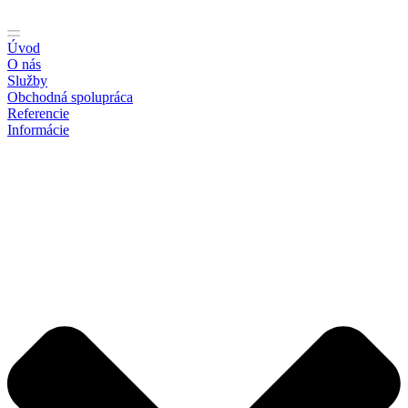
Preskočiť
na
obsah
Úvod
O nás
Služby
Obchodná spolupráca
Referencie
Informácie