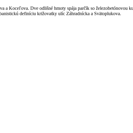
 a Koceľova. Dve odlišné hmoty spája parčík so železobetónovou kuli
rbanistickú definíciu križovatky ulíc Záhradnícka a Svätoplukova.