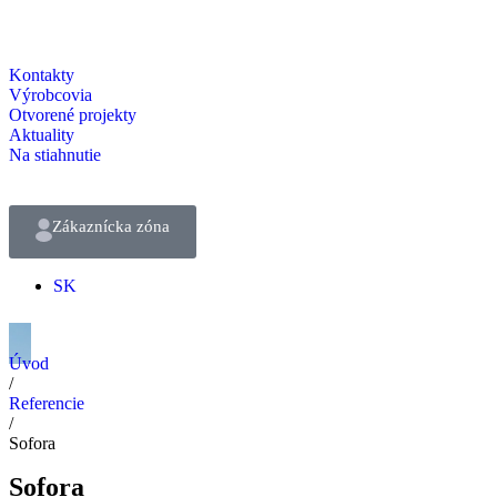
Kontakty
Výrobcovia
Otvorené projekty
Aktuality
Na stiahnutie
Zákaznícka zóna
SK
Úvod
/
Referencie
/
Sofora
Sofora