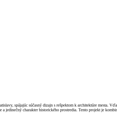
atislavy, spájajúc súčasný dizajn s rešpektom k architektúre mesta. V
ie a jedinečný charakter historického prostredia. Tento projekt je komb