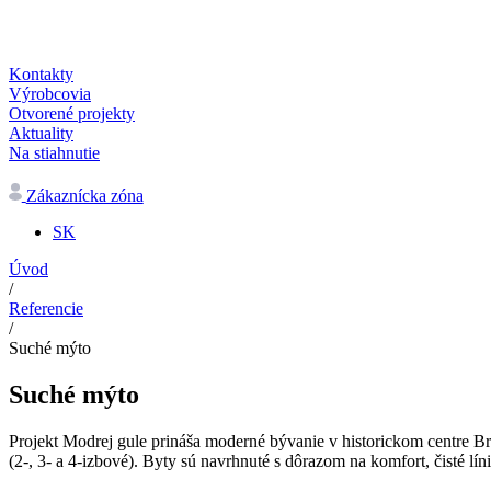
Kontakty
Výrobcovia
Otvorené projekty
Aktuality
Na stiahnutie
Zákaznícka zóna
SK
Úvod
/
Referencie
/
Suché mýto
Suché mýto
Projekt Modrej gule prináša moderné bývanie v historickom centre Br
(2-, 3- a 4-izbové). Byty sú navrhnuté s dôrazom na komfort, čisté lín