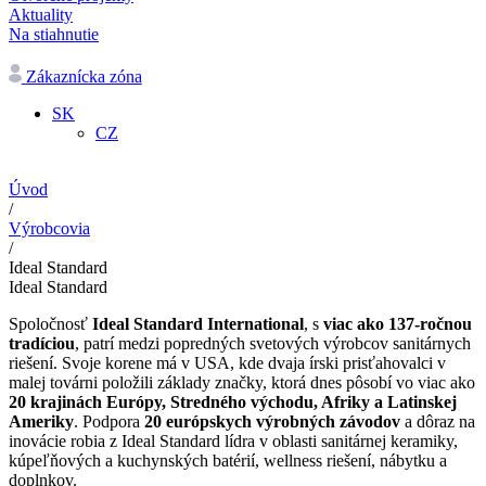
Aktuality
Na stiahnutie
Zákaznícka zóna
SK
CZ
Úvod
/
Výrobcovia
/
Ideal Standard
Ideal Standard
Spoločnosť
Ideal Standard International
, s
viac ako 137-ročnou
tradíciou
, patrí medzi popredných svetových výrobcov sanitárnych
riešení. Svoje korene má v USA, kde dvaja írski prisťahovalci v
malej továrni položili základy značky, ktorá dnes pôsobí vo viac ako
20 krajinách Európy, Stredného východu, Afriky a Latinskej
Ameriky
. Podpora
20 európskych výrobných závodov
a dôraz na
inovácie robia z Ideal Standard lídra v oblasti sanitárnej keramiky,
kúpeľňových a kuchynských batérií, wellness riešení, nábytku a
doplnkov.