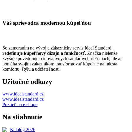
Váš sprievodca modernou kúpeľňou
So zameraním na vývoj a zákaznícky servis Ideal Standard
redefinuje kúpeľňový dizajn a funkčnosť
. Značka nielenže
zvyšuje povedomie o inovatívnych sanitárnych riešeniach, ale aj
pomáha svojim zákazníkom transformovať kúpeľne na miesta
komfortu, štýlu a udržateľnosti.
Užitočné odkazy
www.idealstandard.cz
www.idealstandard.cz
Pozrieť na e-shope
Na stiahnutie
Katalóg 2026