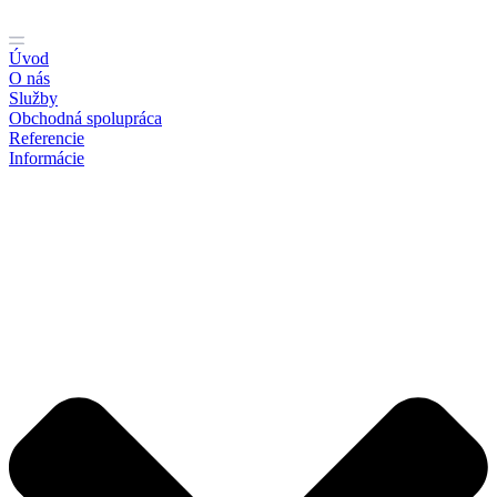
Preskočiť
na
obsah
Úvod
O nás
Služby
Obchodná spolupráca
Referencie
Informácie