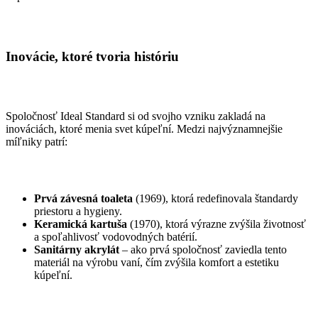
Inovácie, ktoré tvoria históriu
Spoločnosť Ideal Standard si od svojho vzniku zakladá na
inováciách, ktoré menia svet kúpeľní. Medzi najvýznamnejšie
míľniky patrí:
Prvá závesná toaleta
(1969), ktorá redefinovala štandardy
priestoru a hygieny.
Keramická kartuša
(1970), ktorá výrazne zvýšila životnosť
a spoľahlivosť vodovodných batérií.
Sanitárny akrylát
– ako prvá spoločnosť zaviedla tento
materiál na výrobu vaní, čím zvýšila komfort a estetiku
kúpeľní.